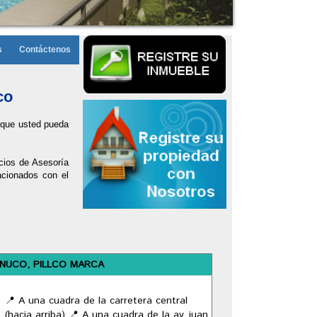
s
Contáctenos
co
a que usted pueda
cios de Asesoría
acionados con el
ANUCO, PILLCO MARCA
📍 A una cuadra de la carretera central
(hacia arriba) 📍 A una cuadra de la av. juan