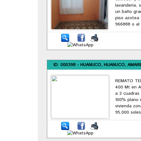
lavandería, 
un baño gran
piso azotea 
966888 o al 
ID: 000398 - HUANUCO, HUANUCO, AMARI
REMATO TER
400 Mt en A
a 2 cuadras 
100% plano 
vivienda zon
95,000 soles.