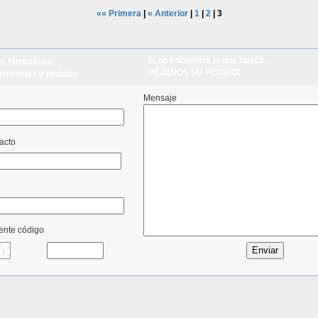
«« Primera
|
« Anterior
|
1
|
2
|
3
n Nosotros
Si no encuentra lo que busca,
DÉJENOS SU PEDIDO!
erencias y pedidos
Mensaje
acto
iente código