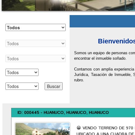
Departamento
Provincia
Bienvenidos
Distrito
Somos un equipo de personas compr
encontrar el inmueble soñado.
Condición
Contamos con amplia experiencia 
Jurídica, Tasación de Inmueble, 
Tipo
rubro.
Búsqueda Avanzada
ID: 000445 - HUANUCO, HUANUCO, HUANUCO
😀 VENDO TERRENO DE 970
UBICADO A UNA CUADRA DE