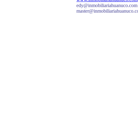
edy@inmobiliariahuanuco.com
master@inmobiliariahuanuco.