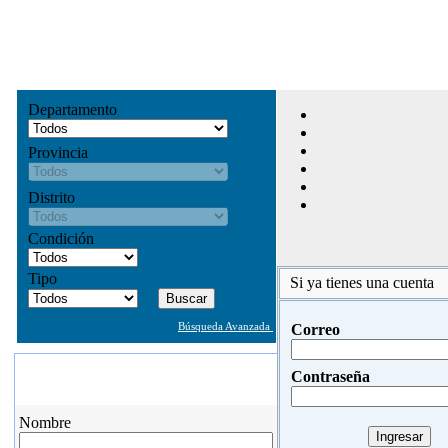
Departamento
Provincia
Distrito
Condición
Tipo
Si ya tienes una cuenta
Búsqueda Avanzada
Correo
Contáctate con Nosotros
Contraseña
Envíe sus Pedidos y consultas
Nombre